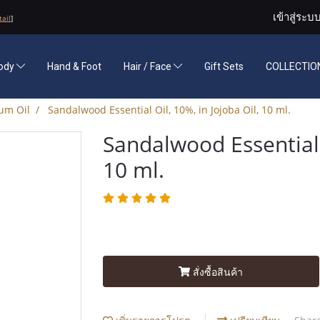
เข้าสู่ระบ
tail
]
ody
Hand & Foot
Hair / Face
Gift Sets
COLLECTION
um Oil
Sandalwood Essential Oil, 10%, in Jojoba Oil, 10 ml.
Sandalwood Essential O
10 ml.
สั่งซื้อสินค้า