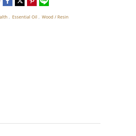
e
alth
,
Essential Oil
,
Wood / Resin