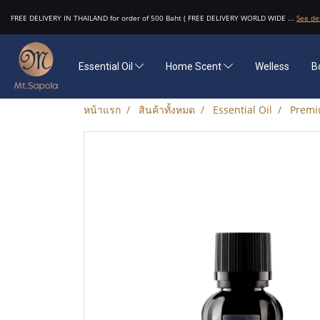
FREE DELIVERY IN THAILAND for order of 500 Baht ( FREE DELIVERY WORLD WIDE ...
See de
Essential Oil
Home Scent
Welless
B
หน้าแรก
สินค้าทั้งหมด
Essential Oil
Premi