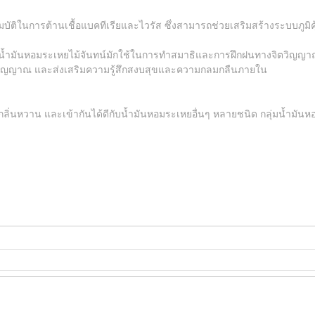
ุณสมบัติในการต้านเชื้อแบคทีเรียและไวรัส ซึ่งสามารถช่วยเสริมสร้างระบบภู
้ำมันหอมระเหยไม้จันทน์มักใช้ในการทำสมาธิและการฝึกฝนทางจิตวิญญาณ เ
างจิตวิญญาณ และส่งเสริมความรู้สึกสงบสุขและความกลมกลืนภายใน
กลิ่นหวาน และเข้ากันได้ดีกับน้ำมันหอมระเหยอื่นๆ หลายชนิด กลุ่มน้ำมันหอ