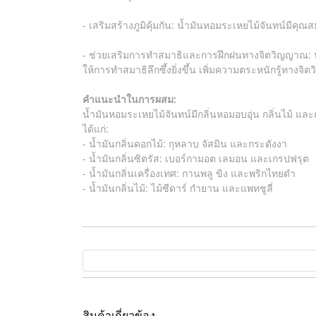
- เสริมสร้างภูมิคุ้มกัน: น้ำมันหอมระเหยไม้จันทน์มีค
- ช่วยเสริมการทำสมาธิและการฝึกฝนทางจิตวิญญาณ: น
ให้การทำสมาธิลึกซึ้งยิ่งขึ้น เพิ่มความตระหนักรู้ท
คำแนะนำในการผสม:
น้ำมันหอมระเหยไม้จันทน์มีกลิ่นหอมอบอุ่น กลิ่นไม้ และ
ได้แก่:
- น้ำมันกลิ่นดอกไม้: กุหลาบ จัสมิน และกระดังงา
- น้ำมันกลิ่นซิตรัส: เบอร์กามอต เลมอน และเกรปฟรุต
- น้ำมันกลิ่นเครื่องเทศ: กานพลู ขิง และพริกไทยดำ
- น้ำมันกลิ่นไม้: ไม้ซีดาร์ กำยาน และแพทชูลี่
สินค้าเกี่ยวข้อง