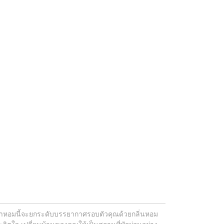
อ น้ำหอมนี้จะยกระดับบรรยากาศรอบตัวคุณด้วยกลิ่นหอม