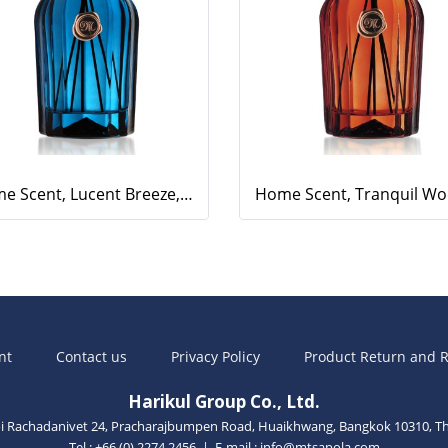
Home Scent, Lucent Breeze, 500ml.
nt
Contact us
Privacy Policy
Product Return and R
Harikul Group Co., Ltd.
oi Rachadanivet 24, Pracharajbumpen Road, Huaikhwang, Bangkok 10310, Th
Tel : +66 (0) 2274 2456 | E-mail :
info@mtsapola.com