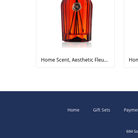
Home Scent, Aesthetic Fleur, 500ml.
Home
Gift Sets
Payme
694 S