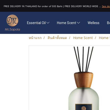
FREE DELIVERY IN THAILAND for order of 500 Baht ( FREE DELIVERY WORLD WIDE ...
See de
Essential Oil
Home Scent
Welless
B
หน้าแรก
สินค้าทั้งหมด
Home Scent
Home 