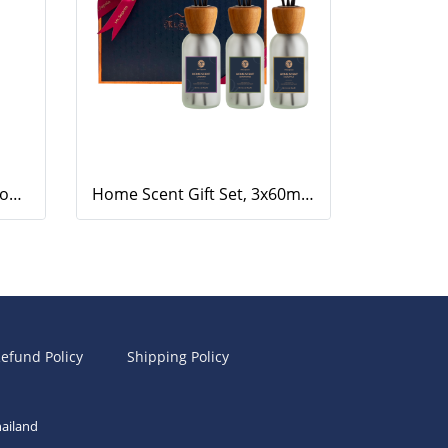
Home Scent, Tranquil Woods, 500ml.
Home Scent Gift Set, 3x60ml Home Scents (Eucalyptus, Lavender, Lemongrass)
efund Policy
Shipping Policy
ailand