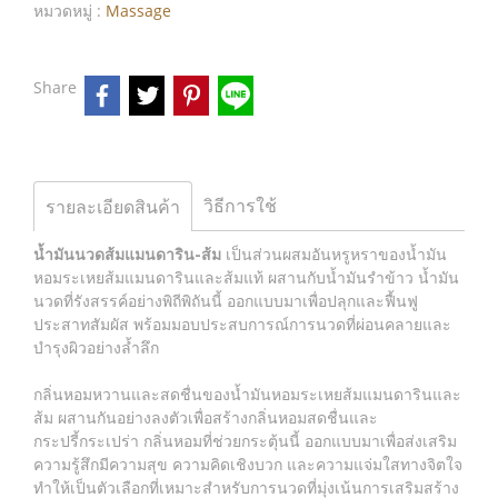
หมวดหมู่ :
Massage
Share
วิธีการใช้
รายละเอียดสินค้า
น้ำมันนวดส้มแมนดาริน-ส้ม
เป็นส่วนผสมอันหรูหราของน้ำมัน
หอมระเหยส้มแมนดารินและส้มแท้ ผสานกับน้ำมันรำข้าว น้ำมัน
นวดที่รังสรรค์อย่างพิถีพิถันนี้ ออกแบบมาเพื่อปลุกและฟื้นฟู
ประสาทสัมผัส พร้อมมอบประสบการณ์การนวดที่ผ่อนคลายและ
บำรุงผิวอย่างล้ำลึก
กลิ่นหอมหวานและสดชื่นของน้ำมันหอมระเหยส้มแมนดารินและ
ส้ม ผสานกันอย่างลงตัวเพื่อสร้างกลิ่นหอมสดชื่นและ
กระปรี้กระเปร่า กลิ่นหอมที่ช่วยกระตุ้นนี้ ออกแบบมาเพื่อส่งเสริม
ความรู้สึกมีความสุข ความคิดเชิงบวก และความแจ่มใสทางจิตใจ
ทำให้เป็นตัวเลือกที่เหมาะสำหรับการนวดที่มุ่งเน้นการเสริมสร้าง