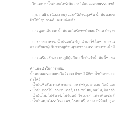
- ไล่แมลง: น้ำมันตะไคร้เป็นสารไล่แมลงจากธรรมชาติ 
- สุขภาพผิว: เนื่องจากคุณสมบัติต้านจุลชีพ น้ำมันหอมร
ผิวให้มีสุขภาพดีและเปล่งปลั่ง
- การดูแลเส้นผม: น้ำมันตะไคร้อาจช่วยลดรังแค บำรุ
- การย่อยอาหาร: น้ำมันตะไคร้ถูกนำมาใช้ในทางการแ
ควรปรึกษาผู้เชี่ยวชาญด้านสุขภาพก่อนรับประทานน้ำ
- การเสริมสร้างระบบภูมิคุ้มกัน: เชื่อกันว่าน้ำมันนี้ช่
คำแนะนำในการผสม:
น้ำมันหอมระเหยตะไคร้ผสมเข้ากันได้ดีกับน้ำมันหอมระเ
ตะไคร้:
- น้ำมันซิตรัส: เบอร์กามอต, เกรปฟรุต, เลมอน, ไลม์ แล
- น้ำมันดอกไม้: ลาเวนเดอร์, เจอเรเนียม, จัสมิน, อิลา
- น้ำมันไม้: ไม้ซีดาร์, ไม้จันทน์, ไซเปรส, แฟรงคินเซนส
- น้ำมันสมุนไพร: โหระพา, โรสแมรี่, เปปเปอร์มินต์, ยู