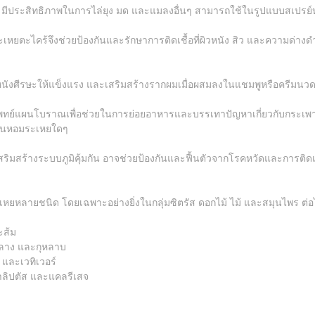
มีประสิทธิภาพในการไล่ยุง มด และแมลงอื่นๆ สามารถใช้ในรูปแบบสเปรย์หร
ะเหยตะไคร้จึงช่วยป้องกันและรักษาการติดเชื้อที่ผิวหนัง สิว และความด่างด
งหนังศีรษะให้แข็งแรง และเสริมสร้างรากผมเมื่อผสมลงในแชมพูหรือครีมนว
พทย์แผนโบราณเพื่อช่วยในการย่อยอาหารและบรรเทาปัญหาเกี่ยวกับกระเพาะ
มันหอมระเหยใดๆ
วยเสริมสร้างระบบภูมิคุ้มกัน อาจช่วยป้องกันและฟื้นตัวจากโรคหวัดและการติดเช
หยหลายชนิด โดยเฉพาะอย่างยิ่งในกลุ่มซิตรัส ดอกไม้ ไม้ และสมุนไพร ต่อไป
ะส้ม
งอิลาง และกุหลาบ
์ และเวทิเวอร์
คาลิปตัส และแคลรีเสจ