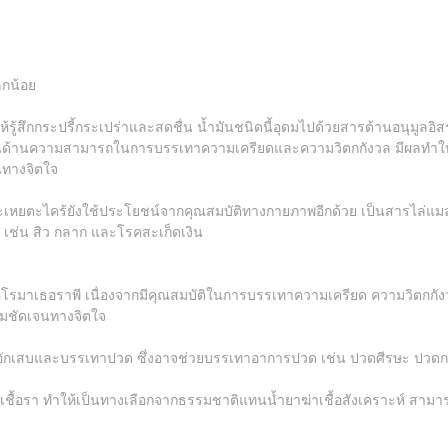
็กน้อย
้รู้สึกกระปรี้กระเปร่าและสดชื่น น้ำมันชนิดนี้อุดมไปด้วยสารต้านอนุมูลอ
กันดีในด้านความสามารถในการบรรเทาความเครียดและความวิตกกังวล มีผลทำใ
นทางจิตใจ
ะเหยตะไคร้ยังใช้ประโยชน์จากคุณสมบัติทางกายภาพอีกด้วย เป็นสารไล่แ
ง เช่น สิว กลาก และโรคสะเก็ดเงิน
นอโรมาเธอราพี เนื่องจากมีคุณสมบัติในการบรรเทาความเครียด ความวิตกกั
วามชัดเจนทางจิตใจ
อักเสบและบรรเทาปวด ซึ่งอาจช่วยบรรเทาอาการปวด เช่น ปวดศีรษะ ปวดกล้า
และเชื้อรา ทำให้เป็นทางเลือกจากธรรมชาติแทนน้ำยาฆ่าเชื้อสังเคราะห์ สาม