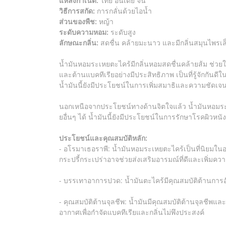
แหล่งกำเนิด:
ไทย อินเดีย จีน
วิธีการสกัด:
การกลั่นด้วยไอน้ำ
ส่วนของพืช:
หญ้า
ระดับความหอม:
ระดับสูง
ลักษณะกลิ่น:
สดชื่น คล้ายมะนาว และมีกลิ่นสมุนไพรเล
น้ำมันหอมระเหยตะไคร้มีกลิ่นหอมสดชื่นคล้ายส้ม ช่วยให
และต้านแบคทีเรียอย่างมีประสิทธิภาพ เป็นที่รู้จัก
น้ำมันนี้ยังมีประโยชน์ในการเพิ่มสมาธิและความชัดเจ
นอกเหนือจากประโยชน์ทางด้านจิตใจแล้ว น้ำมันหอมร
ยอื่นๆ ได้ น้ำมันนี้ยังมีประโยชน์ในการรักษาโรคผิวหนั
ประโยชน์และคุณสมบัติหลัก:
- อโรมาเธอราพี: น้ำมันหอมระเหยตะไคร้เป็นที่นิยมใ
กระปรี้กระเปร่าอาจช่วยส่งเสริมอารมณ์ที่ดีและเพิ่มค
- บรรเทาอาการปวด: น้ำมันตะไคร้มีคุณสมบัติต้านการ
- คุณสมบัติต้านจุลชีพ: น้ำมันมีคุณสมบัติต้านจุลชีพ
อากาศเพื่อกำจัดแบคทีเรียและกลิ่นไม่พึงประสงค์