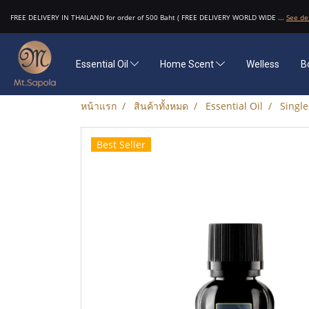
FREE DELIVERY IN THAILAND for order of 500 Baht ( FREE DELIVERY WORLD WIDE ...
See de
Essential Oil
Home Scent
Welless
B
หน้าแรก
สินค้าทั้งหมด
Essential Oil
Single
Best Seller